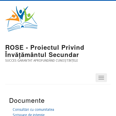
Mergi
Main
la
conţinutul
Navigation
principal
ROSE - Proiectul Privind
Învățământul Secundar
SUCCES GARANTAT APROFUNDÂND CUNOȘTINȚELE
Documente
Consultări cu comunitatea
Scrisoare de intenție