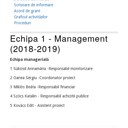
Scrisoare de informare
Acord de grant
Graficul activităților
Proceduri
Echipa 1 - Management
(2018-2019)
Echipa managerială
1
Sükösd Annamária -
Responsabil monitorizare
2
Oanea Sergiu -
Coordonator proiect
3
Miklós Beáta -
Responsabil financiar
4
Szőcs Katalin -
Responsabil achizitii publice
5
Kovács Edit -
Asistent proiect