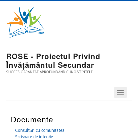
Mergi
Main
la
conţinutul
Navigation
principal
ROSE - Proiectul Privind
Învățământul Secundar
SUCCES GARANTAT APROFUNDÂND CUNOȘTINȚELE
Documente
Consultări cu comunitatea
Scrisoare de intenție