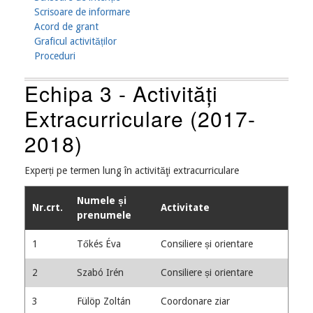
Scrisoare de informare
Acord de grant
Graficul activităților
Proceduri
Echipa 3 - Activități
Extracurriculare (2017-
2018)
Experți pe termen lung în activităţi extracurriculare
Numele și
Nr.crt.
Activitate
prenumele
1
Tőkés Éva
Consiliere și orientare
2
Szabó Irén
Consiliere și orientare
3
Fülöp Zoltán
Coordonare ziar